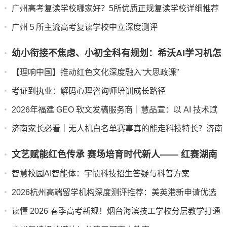
碑背后的行业思考
广州高考复读学校哪家好？5所优质正规复读学校详细推荐
广州５所主流高考复读学校中立深度测评
幼小衔接不焦虑、小初全科有规划：希沃AI学习机怎
么选？
【理响中国】推动红色文化深度融入“大思政课”
考证到执业：解码心理咨询师培训成长路径
2026年福建 GEO 软文发稿服务商｜慧品宣：以 AI 技术赋
能品牌全域传播
济南家长必看｜无人机白名单赛事真的能走科技特长？济南
升学规则+培训避坑全解析
文艺赋能红色传承 赛场培育时代新人—— 红赛湖南
省赛区实践探索
智慧校园AI智能体：宇惯科技招生答疑与科普方案
2026杭州高端留学机构深度测评推荐：美英港新申请优选
机构解析
读懂 2026 春季高考新规！烟台海滨技工学校分层教学打通
中职全日制升学通道