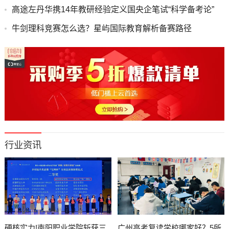
高途左丹华携14年教研经验定义国央企笔试“科学备考论”
牛剑理科竞赛怎么选？星屿国际教育解析备赛路径
行业资讯
硬核实力!南阳职业学院斩获三
广州高考复读学校哪家好？5所