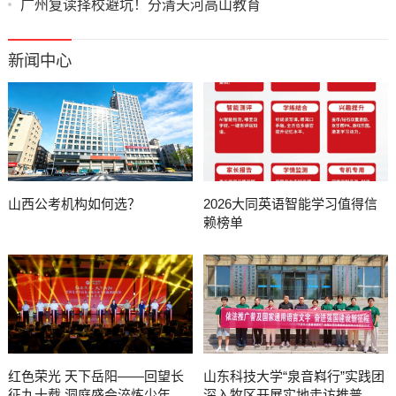
广州复读择校避坑！分清天河高山教育
新闻中心
山西公考机构如何选？
2026大同英语智能学习值得信
赖榜单
红色荣光 天下岳阳——回望长
山东科技大学“泉音嵙行”实践团
征九十载 洞庭盛会淬炼少年初
深入牧区开展实地走访推普服