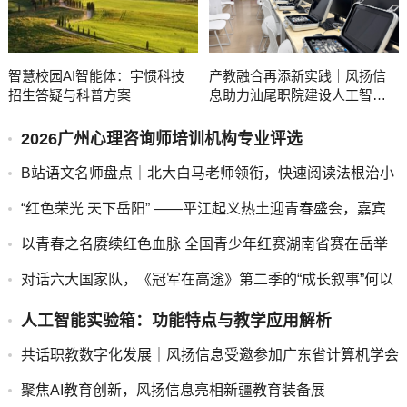
智慧校园AI智能体：宇惯科技
产教融合再添新实践｜风扬信
招生答疑与科普方案
息助力汕尾职院建设人工智能
实训室
2026广州心理咨询师培训机构专业评选
B站语文名师盘点｜北大白马老师领衔，快速阅读法根治小
学生读不懂、答不全
“红色荣光 天下岳阳” ——平江起义热土迎青春盛会，嘉宾
寄语青年传承红色信仰
以青春之名赓续红色血脉 全国青少年红赛湖南省赛在岳举
办
对话六大国家队，《冠军在高途》第二季的“成长叙事”何以
破圈？
人工智能实验箱：功能特点与教学应用解析
共话职教数字化发展｜风扬信息受邀参加广东省计算机学会
年会
聚焦AI教育创新，风扬信息亮相新疆教育装备展