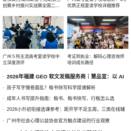
创赛乡村振兴实战赛全国二等
优质正规复读学校详细推荐
奖
广州５所主流高考复读学校中
考证到执业：解码心理咨询师
立深度测评
培训成长路径
2026年福建 GEO 软文发稿服务商｜慧品宣：以 AI
技术赋能品牌全域传播
孩子写字慢卷面乱？楷书快写科学提速解析
成年人书写提升指南：楷书、楷书快写、行楷怎么选
2026小升初衔接选课参考：距开学不足五周，三类在线辅
导模式怎么按需匹配？
广州市社会心理公益协会官方触点建设的行业观察