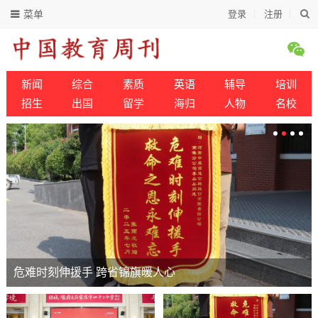
菜单
登录
注册
新闻
综合
素质
英语
辅导
培训
招生
出国
留学
海归
人物
名校
危难时刻伸援手 跨省锦旗暖人心