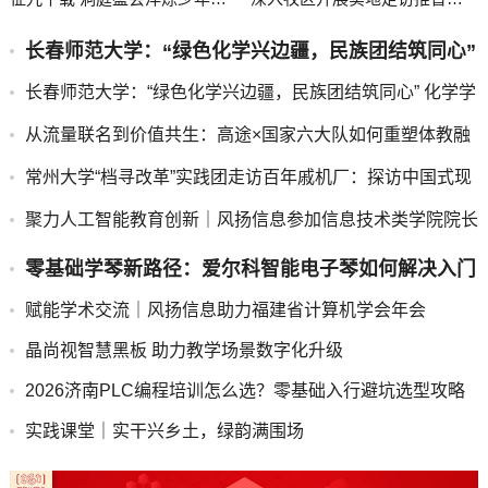
心
务
长春师范大学：“绿色化学兴边疆，民族团结筑同心”
化学学院实践团沿着G331边境线行走的 “思政+化
长春师范大学：“绿色化学兴边疆，民族团结筑同心” 化学学
学”实景课堂
院实践团沿着G331边境线行走的 “思政+化学”实景课堂
从流量联名到价值共生：高途×国家六大队如何重塑体教融
合新范式
常州大学“档寻改革”实践团走访百年戚机厂：探访中国式现
代化工业样本
聚力人工智能教育创新｜风扬信息参加信息技术类学院院长
联席会
零基础学琴新路径：爱尔科智能电子琴如何解决入门
难题
赋能学术交流｜风扬信息助力福建省计算机学会年会
晶尚视智慧黑板 助力教学场景数字化升级
2026济南PLC编程培训怎么选？零基础入行避坑选型攻略
实践课堂｜实干兴乡土，绿韵满围场