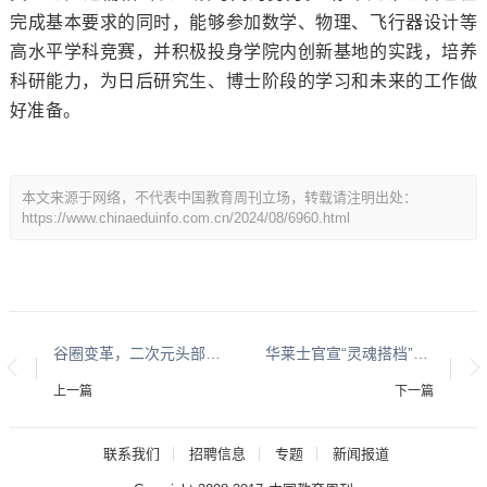
完成基本要求的同时，能够参加数学、物理、飞行器设计等
高水平学科竞赛，并积极投身学院内创新基地的实践，培养
科研能力，为日后研究生、博士阶段的学习和未来的工作做
好准备。
本文来源于网络，不代表中国教育周刊立场，转载请注明出处：
https://www.chinaeduinfo.com.cn/2024/08/6960.html
谷圈变革，二次元头部商家开始在闲鱼首发新品
华莱士官宣“灵魂搭档”百事可乐美食大使丞磊携炸鸡可乐邀您观战
上一篇
下一篇
联系我们
招聘信息
专题
新闻报道