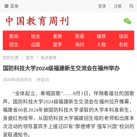
菜单
登录
注册
新闻
综合
素质
英语
辅导
培训
招生
出国
留学
海归
人物
名校
您的位置
首页
热点聚焦
国防科技大学2024级福建新生交流会在福州举办
2024年08月05日
评论(0)
“全体起立、奏唱国歌”……8月3日，伴随着雄壮的国歌
声，国防科技大学2024级福建新生交流会在福州拉开帷幕，
福建省66名2024年被国防科技大学录取的大学本科准新生，
身披红色绶带，从国防科技大学福建招生组的老师和出席本
次活动的领导嘉宾手上接过印有“厚德博学 强军兴国”校训的
录取通知书。