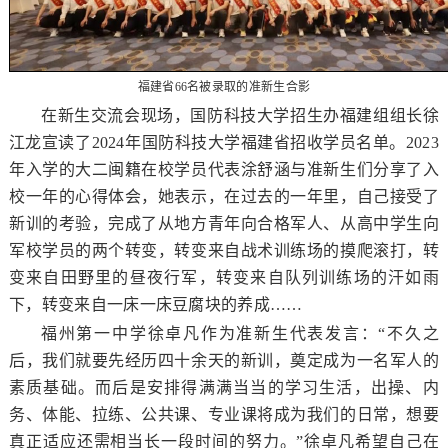
福建省66名被录取的准新生合影
在新生交流会现场，国防科技大学招生办福建组组长徐
江龙宣读了2024年国防科技大学福建省招收学员名单。2023
年入学的大二闽籍在校学员代表涂舒涵与准新生们分享了入
校一年的心得体会，她表示，在过去的一年里，自己接受了
新训的考验，完成了从地方青年向合格军人、从高中学生向
军校学员的两个转变，转变来自战术训练场的摸爬滚打，转
变来自田野里的昼夜行军，转变来自队列训练场的汗如雨
下，转变来自一床一床豆腐块的养成……
福州第一中学徐卓凡作为准新生代表发言：“不久之
后，我们就要先经历四十余天的新训，奠定成为一名军人的
素质基础。而后是安排得满满当当的学习生活，出操、内
务、体能、拉练、公共课、专业课将成为我们的日常，想要
真正适应还需相当长一段时间的努力。”徐卓凡希望自己在