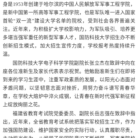
身是1953年创建于哈尔滨的中国人民解放军军事工程学院，
是新中国第一所高等军事工程学院，也是军队唯一进入国家
首轮“双一流”建设大学名单的院校，受到社会各界普遍关
注。近年来，为积极扩大学校影响力，为军队吸引、培养更
多堪当强军重任的新型军事人才，国防科技大学招生办不断
创新招生模式，加大招生宣传力度，学校报考热度持续升
温。
国防科技大学电子科学学院副院长张立杰在致辞中向在
座各位准新生及家长代表表示祝贺。他勉励准新生们在即将
到来的学习生涯中，注重军政素质的发展，以阳光心态面对
矛盾问题，以坚韧意志面对挫折，用努力奋斗谱写青春华
章，在学校大熔炉中淬火成钢，让青春在新时代强军新征程
上绽放绚丽之花。
福建省教育考试院党委委员、副院长岳志强在致辞中指
出，近年来，全省教育考试系统把落实军校招生工作，作为
加强国防建设、维护国家安全的实际行动，认真履职尽责，