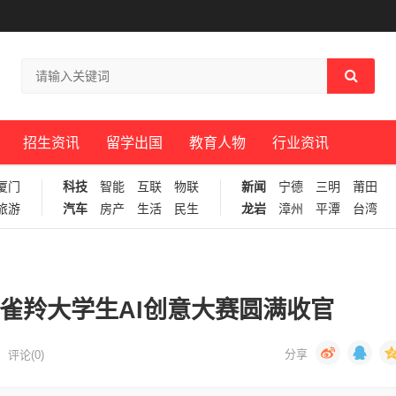
招生资讯
留学出国
教育人物
行业资讯
厦门
科技
智能
互联
物联
新闻
宁德
三明
莆田
旅游
汽车
房产
生活
民生
龙岩
漳州
平潭
台湾
雀羚大学生AI创意大赛圆满收官
评论(0)