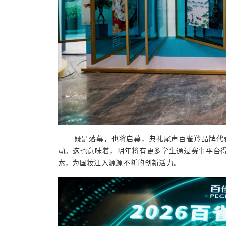
既是落幕，也将启幕，典礼尾声百雀羚品牌代
动。这也意味着，明年将有更多学生通过赛事平台
索
，
为
国妆
注入源源不断的创新活力。