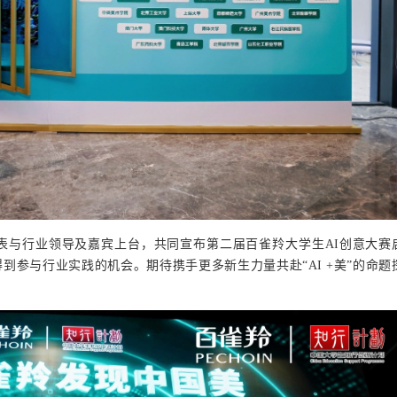
表与行业领导及嘉宾上台，共同宣布第二届百雀羚大学生AI创意大赛
得到参与行业实践的机会。
期
待携手更多新生力量共赴
“AI +美”的
命题