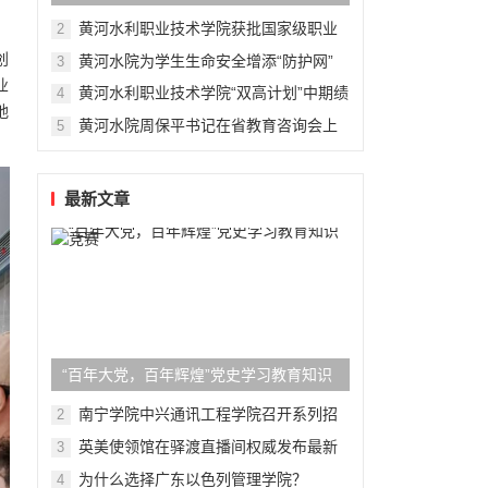
育信息化标杆学校
黄河水利职业技术学院获批国家级职业
2
教育“双师型”教师培训基地
创
黄河水院为学生生命安全增添“防护网”
3
业
黄河水利职业技术学院“双高计划”中期绩
4
地
效评价获评优秀
黄河水院周保平书记在省教育咨询会上
5
作典型发言
最新文章
“百年大党，百年辉煌”党史学习教育知识
竞赛
南宁学院中兴通讯工程学院召开系列招
2
聘宣讲活动
英美使领馆在驿渡直播间权威发布最新
3
动态、讲解签证政策
为什么选择广东以色列管理学院？
4