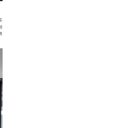
实
创
供