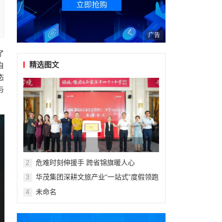
广告
了
精选图文
自
态
与
危难时刻伸援手 跨省锦旗暖人心
2
华茂集团深耕文旅产业“一站式”度假领跑
3
暑期亲子市场
未命名
4