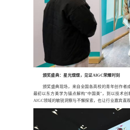
颁奖盛典：星光熠熠，见证AIGC荣耀时刻
颁奖盛典现场，来自全国各高校的青年创作者
最初以东方美学为锚点解构“中国美”，到以技术
AIGC领域的敏锐洞察与不懈探索，也让行业嘉宾直