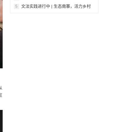
文法实践进行中 | 生态南寨，活力乡村
5
张佳微
从
在